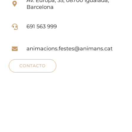
Av. Europa, 35, 08700 Igualada,
Barcelona
691 563 999
animacions.festes@animans.cat
CONTACTO