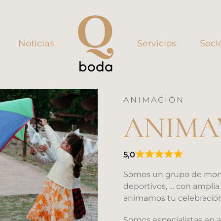
Noticias
Servicios
Soci
ANIMACIÓN
ANIMA
5,0
Valorado
con
Somos un grupo de moni
5,0
deportivos, … con amplia
de
5
animamos tu celebración
Somos especialistas en a