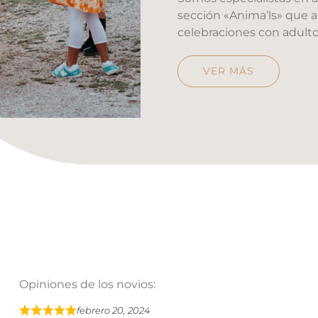
sección «Anima’ls» que 
celebraciones con adulto
VER MÁS
Opiniones de los novios:
febrero 20, 2024
V