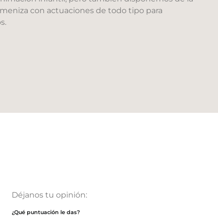
ameniza con actuaciones de todo tipo para
s.
Déjanos tu opinión:
¿Qué puntuación le das?