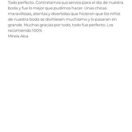
Todo perfecto. Contratamos sus servios para el dia de nuestra
a
boda y fue lo mejor que pudimos hacer. Unas chicas
l
maravillosas, atentas y divertidas que hicieron que los niños
o
de nuestra boda se divirtiesen muchisimo y lo pasaran en
r
grande. Muchas gracias por todo, todo fue perfecto. Los
a
recomiendo 100%
d
Mireia Alca
o
c
o
n
5
,
0
d
e
5