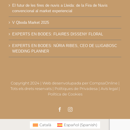
El futur de les fires de nuvis a Lleida: de la Fira de Nuvis
convencional al market experiencial
V Qboda Market 2025
EXPERTS EN BODES: FLAIRES DISSENY FLORAL
EXPERTS EN BODES: NÚRIA RIBES, CEO DE LLIGABOSC
WEDDING PLANNER
Copyright 2024 | Web desenvolupada per
CompsaOnline
|
Tots els drets reservats |
Polítiques de Privadesa
|
Avís legal
|
Política de Cookies
Facebook
Instagram
Català
Español
(
Spanish
)