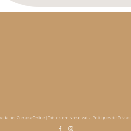
pada per
CompsaOnline
| Tots els drets reservats |
Polítiques de Privad
Facebook
Instagram