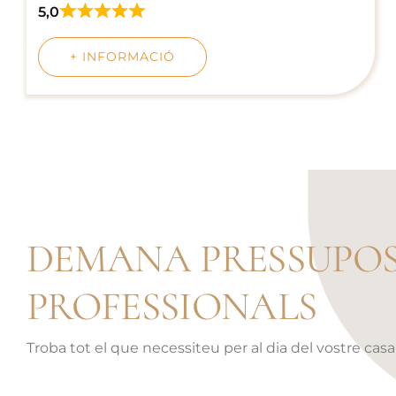
5,0
Rated
5,0
out
+ INFORMACIÓ
of
5
DEMANA PRESSUPOS
PROFESSIONALS
Troba tot el que necessiteu per al dia del vostre cas