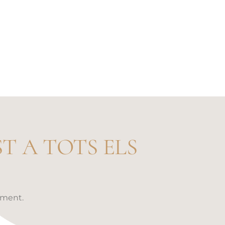
T A TOTS ELS
ament.