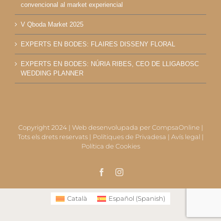
convencional al market experiencial
V Qboda Market 2025
EXPERTS EN BODES: FLAIRES DISSENY FLORAL
EXPERTS EN BODES: NÚRIA RIBES, CEO DE LLIGABOSC
WEDDING PLANNER
Copyright 2024 | Web desenvolupada per
CompsaOnline
|
Tots els drets reservats |
Polítiques de Privadesa
|
Avís legal
|
Política de Cookies
Facebook
Instagram
Català
Español
(
Spanish
)