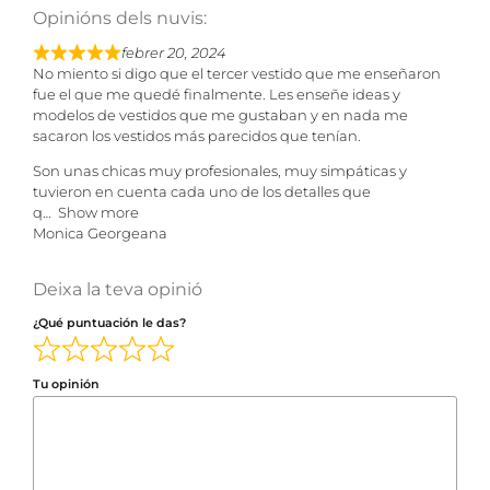
Opinións dels nuvis:
febrer 20, 2024
R
No miento si digo que el tercer vestido que me enseñaron
a
fue el que me quedé finalmente. Les enseñe ideas y
t
modelos de vestidos que me gustaban y en nada me
e
sacaron los vestidos más parecidos que tenían.
d
5
Son unas chicas muy profesionales, muy simpáticas y
,
tuvieron en cuenta cada uno de los detalles que
0
q
Show more
o
Monica Georgeana
u
t
Deixa la teva opinió
o
f
¿Qué puntuación le das?
5
Tu opinión