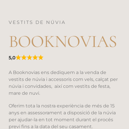
VESTITS DE NÚVIA
BOOKNOVIAS
5,0
Rated
5,0
out
A Booknovias ens dediquem a la venda de
of
vestits de núvia i accessoris com vels, calçat per
5
núvia i convidades, així com vestits de festa,
mare de nuvi.
Oferim tota la nostra experiència de més de 15
anys en assessorament a disposició de la núvia
per ajudar-la en tot moment durant el procés
previ fins a la data del seu casament.